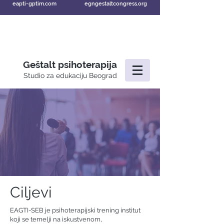
eapti-gptim.com
egngestaltcongress.org
Geštalt psihoterapija
Studio za edukaciju Beograd
Ciljevi
EAGTI-SEB je psihoterapijski trening institut
koji se temelji na iskustvenom,