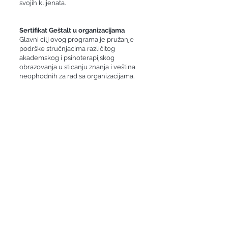
svojih klijenata.
Sertifikat Geštalt u organizacijama
Glavni cilj ovog programa je pružanje
podrške stručnjacima različitog
akademskog i psihoterapijskog
obrazovanja u sticanju znanja i veština
neophodnih za rad sa organizacijama.
​Diploma iz dečije i adolescentne
psihoterapije
Rad sa decom i adolescentima zahteva
specijalizovana znanja, veštine i
kompetencije, kao i razumevanje
jedinstvenog konteksta tretmana dece i
adolescenata. Moraju se, na primer, uzeti
u obzir razvojna pitanja koja imaju
značajnu individualnu varijabilnost u
vremenu; Etička i pravna pitanja razlikuju
se u poređenju sa radom sa odraslima;
Deca mlađeg uzrasta često ne poseduju
jezičke veštine da bi opisala svoj
unutrašnji svet i svoja subjektivna