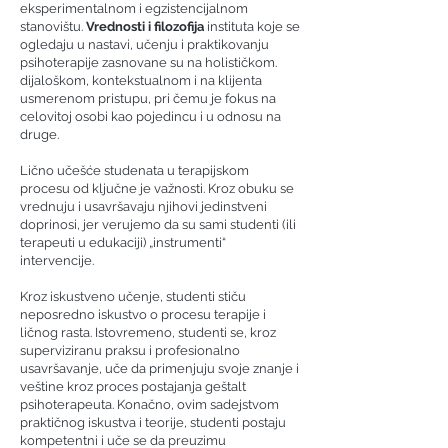
eksperimentalnom i egzistencijalnom
stanovištu.
Vrednosti i filozofija
instituta koje se
ogledaju u nastavi, učenju i praktikovanju
psihoterapije zasnovane su na holističkom.
dijaloškom, kontekstualnom i na klijenta
usmerenom pristupu, pri čemu je fokus na
celovitoj osobi kao pojedincu i u odnosu na
druge.
Lično učešće studenata u terapijskom
procesu od ključne je važnosti. Kroz obuku se
vrednuju i usavršavaju njihovi jedinstveni
doprinosi, jer verujemo da su sami studenti (ili
terapeuti u edukaciji) „instrumenti“
intervencije.
Kroz iskustveno učenje, studenti stiču
neposredno iskustvo o procesu terapije i
ličnog rasta. Istovremeno, studenti se, kroz
superviziranu praksu i profesionalno
usavršavanje, uče da primenjuju svoje znanje i
veštine kroz proces postajanja geštalt
psihoterapeuta. Konačno, ovim sadejstvom
praktičnog iskustva i teorije, studenti postaju
kompetentni i uče se da preuzimu