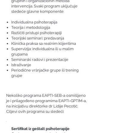
grupnih i organizacionih metoda
intervencija. Svaki program uključuje
sledeće glavne komponente:
Individualna psihoterapija
Teorija i metodologija
Različiti pristupi psihoterapiji
Teorijski seminari: predavanja
Klinička praksa sa realnim klijentima
Supervizija: individualna ili u malim
grupama
Seminarski radovi i prezentacije
Istraživanje
Periodične vršnjačke grupe ili trening
grupe
Nekoliko programa EAPTI-SEB-a osmišljeno
je i prilagođeno programima EAPTI-GPTIM-a,
na inicijativu direktorke dr Lidije Pecotić.
Ciljevi ovih programa su sledeći:
Sertifikat iz geštalt psihoterapije