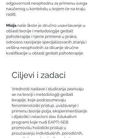
odgovornost neophodnu za primenu svega
naučenog u kontekstu u kojem će na kraju
raditi.
Misija
naše škole je stručno usavršavanje u
oblasti teorije i metodologije geštalt
psihoterapije i njene primene u praksi,
odnosno razvijanje specijalizovanih znanja i
veština neophodnih za sticanje stručne
kvalifikacije u oblasti geštalt psihoterapije.
Ciljevi i zadaci
Vrednosti nastave i studiranja zasnivaju
se na teoriji i metodologiji geštalt
terapije, koje podrazumevaju
fenomenološki pristup, uvažavanje i
primenu teorije polja, eksperimentisanje
i dijaloški i relacioni stav. Edukativni
programi koje nudi EAPTI-SEB
promovišu holistički pristup u
proučavanju individualnih, porodičnih,