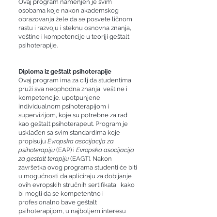
Ovaj program namenjen je svim
osobama koje nakon akademskog
obrazovanja žele da se posvete ličnom
rastu i razvoju i steknu osnovna znanja,
veštine i kompetencije u teoriji geštalt
psihoterapije.
Diploma iz geštalt psihoterapije
Ovaj program ima za cilj da studentima
pruži sva neophodna znanja, veštine i
kompetencije, upotpunjene
individualnom psihoterapijom i
supervizijom, koje su potrebne za rad
kao geštalt psihoterapeut. Program je
usklađen sa svim standardima koje
propisuju
Evropska asocijacija za
psihoterapiju
(EAP) i
Evropska asocijacija
za gestalt terapiju
(EAGT). Nakon
završetka ovog programa studenti će biti
u mogućnosti da apliciraju za dobijanje
ovih evropskih stručnih sertifikata, kako
bi mogli da se kompetentno i
profesionalno bave geštalt
psihoterapijom, u najboljem interesu