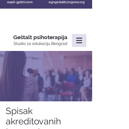
eapti-gptim.com
egngestaltcongress.org
Geštalt psihoterapija
Studio za edukaciju Beograd
Spisak
akreditovanih