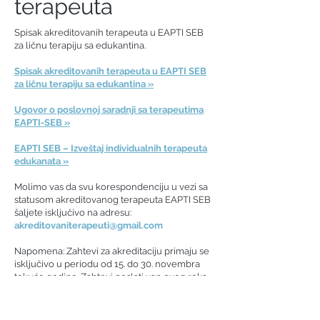
terapeuta
Spisak akreditovanih terapeuta u EAPTI SEB
za ličnu terapiju sa edukantina.
Spisak akreditovanih terapeuta u EAPTI SEB
za ličnu terapiju sa edukantina »
Ugovor o poslovnoj saradnji sa terapeutima
EAPTI-SEB »
EAPTI SEB – Izveštaj individualnih terapeuta
edukanata »
Molimo vas da svu korespondenciju u vezi sa
statusom akreditovanog terapeuta EAPTI SEB
šaljete isključivo na adresu:
akreditovaniterapeuti@gmail.com
Napomena: Zahtevi za akreditaciju primaju se
isključivo u periodu od 15. do 30. novembra
tekuće godine. Zahtevi poslati van ovog roka
neće biti razmatrani, jer se evaluacija i prijem
novih akreditovanih terapeuta vrši jednom
godišnje, na sastanku školskog borda u