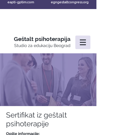
eapti-gptim.com
egngestaltcongress.org
Geštalt psihoterapija
Studio za edukaciju Beograd
Sertifikat iz geštalt
psihoterapije
Opšte informacije: