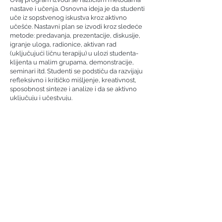
nastave i učenja. Osnovna ideja je da studenti
uče iz sopstvenog iskustva kroz aktivno
učešće. Nastavni plan se izvodi kroz sledeće
metode: predavanja, prezentacije, diskusije,
igranje uloga, radionice, aktivan rad
(uključujući ličnu terapiju) u ulozi studenta-
klijenta u malim grupama, demonstracije,
seminari itd. Studenti se podstiču da razvijaju
refleksivno i kritičko mišljenje, kreativnost,
sposobnost sinteze i analize i da se aktivno
uključuju i učestvuju.
Procena:
EAGTI-SEB smatra da je veoma važno da svaki
student ima mogućnost da pokaže svoje
znanje i ono što je iskustveno naučio. Da bi
različiti stilovi, sposobnosti i oblasti budućeg
razvoja studenata mogli da dođu do izražaja,
koriste se različite metode koje uključuju
seminarske radove, prezentacije i
odgovaranje na pitanja u vezi sa njima.
Ukupan broj ECTS bodova za