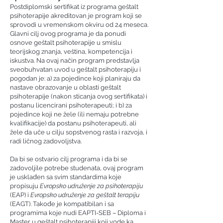
Postdiplomski sertifikat iz programa geštalt
psihoterapije akreditovan je program koji se
sprovodi u vremenskom okviru od 24 meseca.
Glavni cilj ovog programa je da ponudi
osnove geštalt psihoterapije u smislu
teorijskog znanja, veština, kompetencija i
iskustva. Na ovaj način program predstavlja
sveobuhvatan uvod u geštalt psihoterapiju i
pogodan je: a) za pojedince koji planiraju da
nastave obrazovanje u oblasti geštalt
psihoterapije (nakon sticanja ovog sertifikata) i
postanu licencirani psihoterapeuti; i b) za
pojedince koji ne žele (ili nemaju potrebne
kvalifikacije) da postanu psihoterapeuti, ali
žele da uče u cilju sopstvenog rasta i razvoja, i
radi ličnog zadovoljstva.
Da bi se ostvario cilj programa i da bi se
zadovoljile potrebe studenata, ovaj program
je usklađen sa svim standardima koje
propisuju
Evropsko udruženje za psihoterapiju
(EAP) i
Evropsko udruženje za geštalt terapiju
(EAGT). Takođe je kompatibilan i sa
programima koje nudi EAPTI-SEB – Diploma i
Master u geštalt psihoterapiji koji vode ka