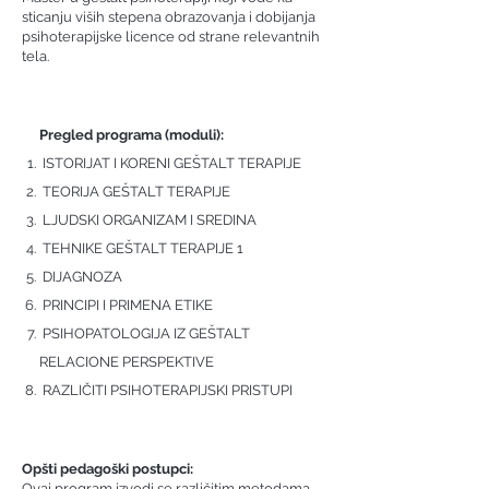
sticanju viših stepena obrazovanja i dobijanja
psihoterapijske licence od strane relevantnih
tela.
Pregled programa (moduli):
ISTORIJAT I KORENI GEŠTALT TERAPIJE
TEORIJA GEŠTALT TERAPIJE
LJUDSKI ORGANIZAM I SREDINA
TEHNIKE GEŠTALT TERAPIJE 1
DIJAGNOZA
PRINCIPI I PRIMENA ETIKE
PSIHOPATOLOGIJA IZ GEŠTALT
RELACIONE PERSPEKTIVE
RAZLIČITI PSIHOTERAPIJSKI PRISTUPI
Opšti pedagoški postupci:
Ovaj program izvodi se različitim metodama