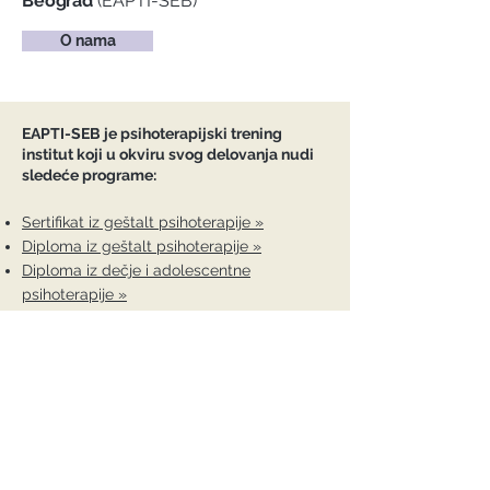
Beograd
(EAPTI-SEB)
O nama
EAPTI-SEB je psihoterapijski trening
institut koji u okviru svog delovanja nudi
sledeće programe:
Sertifikat iz geštalt psihoterapije »
Diploma iz geštalt psihoterapije »
Diploma iz dečje i adolescentne
psihoterapije »
Sertifikat za Geštalt u organizacijama »
Sertifikat za geštalt pristup u radu sa
parovima »
Kontakt detalji
Studio za edukaciju Beograd (EAPTI-SEB)
Evropski akreditovan obrazovni institut iz oblasti