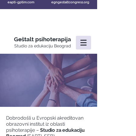
eapti-gptim.com
egngestaltcongress.org
Geštalt psihoterapija
Studio za edukaciju Beograd
Dobrodošli u Evropski akreditovan
obrazovni institut iz oblasti
psihoterapije –
Studio za edukaciju