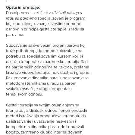
Opšte informacije:
Postdiplomski sertifikat za
Geštalt pristup u
radu sa parovima
specijalizovani je program
koji nudi učenje, znanje i veštine primene
osnovnih principa geštalt terapije u radu sa
parovima.
Suočavanje sa sve većim brojem parova koji
traže psihoterapijsku pomoć ukazalo je na
potrebu za specijalizovanim kursom koji bi
osnažio terapeute za partnersku terapiju. Rad
na partnerskim odnosima se, takođe, prelama
kroz sve vidove terapije: individualne i grupne.
Razumevanje dinamike para i upoznavanje sa
metodom i tehnikama u radu sa parom,
svakako osnažuje ulogu terapeuta u
terapijskom odnosu.
Geštalt terapija sa svojim oslanjanjem na
teoriju polja, dijaloški odnos i fenomenološki
metod istraživanja omogućava terapeutu da
uz istraživanje i uvažavanje nesvesnih i
kompleksnih dinamika para, uđe i obuhvati
bogato, zamršeno klupko internalizovanih