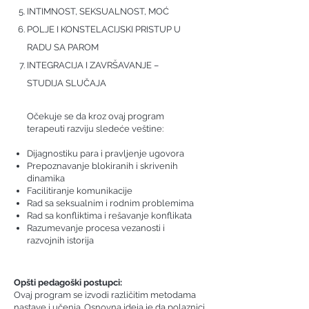
INTIMNOST, SEKSUALNOST, MOĆ
POLJE I KONSTELACIJSKI PRISTUP U
RADU SA PAROM
INTEGRACIJA I ZAVRŠAVANJE –
STUDIJA SLUČAJA
Očekuje se da kroz ovaj program
terapeuti razviju sledeće veštine:
Dijagnostiku para i pravljenje ugovora
Prepoznavanje blokiranih i skrivenih
dinamika
Facilitiranje komunikacije
Rad sa seksualnim i rodnim problemima
Rad sa konfliktima i rešavanje konflikata
Razumevanje procesa vezanosti i
razvojnih istorija
Opšti pedagoški postupci:
Ovaj program se izvodi različitim metodama
nastave i učenja. Osnovna ideja je da polaznici