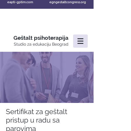
eapti-gptim.com
egngestaltcongress.org
Geštalt psihoterapija
Studio za edukaciju Beograd
Sertifikat za geštalt
pristup u radu sa
parovima