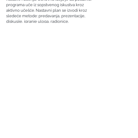
programa uče iz sopstvenog iskustva kroz
aktivno učešće. Nastavni plan se izvodi kroz
sledeće metode: predavanja, prezentacije,
diskusije, igranje uloga, radionice,
demonstracije, aktivan rad u malim grupama i
primenu stečenih znanja i veština u radu sa
parom. Podsticaće se kreativnost, aktivno
uključivanje/učešće, refleksivno i kritičko
razmišljanje, sposobnosti sinteze i analize.
Procena:
EAGTI-SEB smatra da je veoma važno da svaki
polaznik ima mogućnost da pokaže svoje
znanje i ono što je iskustveno naučio. Da bi
različiti stilovi, sposobnosti i oblasti budućeg
razvoja polaznika mogli da dođu do izražaja,
koriste se različite metode koje uključuju
pisane zadatke i fidbekove trenera na njih.
Završni ispit zasnovan je na studiji slučaja i
prezentovanju praktičnog rada sa parom, kao i
odgovaranje na pitanja inspirisana
studentovim pisanim zadacima i
prezentacijama.