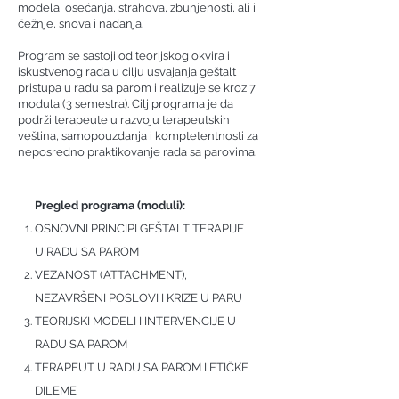
modela, osećanja, strahova, zbunjenosti, ali i
čežnje, snova i nadanja.
Program se sastoji od teorijskog okvira i
iskustvenog rada u cilju usvajanja geštalt
pristupa u radu sa parom i realizuje se kroz 7
modula (3 semestra). Cilj programa je da
podrži terapeute u razvoju terapeutskih
veština, samopouzdanja i komptetentnosti za
neposredno praktikovanje rada sa parovima.
Pregled programa (moduli):
OSNOVNI PRINCIPI GEŠTALT TERAPIJE
U RADU SA PAROM
VEZANOST (ATTACHMENT),
NEZAVRŠENI POSLOVI I KRIZE U PARU
TEORIJSKI MODELI I INTERVENCIJE U
RADU SA PAROM
TERAPEUT U RADU SA PAROM I ETIČKE
DILEME